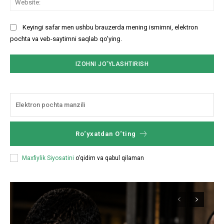
Keyingi safar men ushbu brauzerda mening ismimni, elektron
pochta va veb-saytimni saqlab qo'ying.
Ro‘yxatdan O‘ting
Maxfiylik Siyosatini
o‘qidim va qabul qilaman