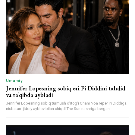
Umumiy
Jennifer Lopesning sobiq eri Pi Diddini tahdid
va ta’qibda aybladi
Jennifer Lopesning sobiq turmush o‘rtog‘i Ohani Noa reper Pi Diddiga
nisbatan jiddiy ayblov bilan chiqdi.The Sun nashriga bergan...