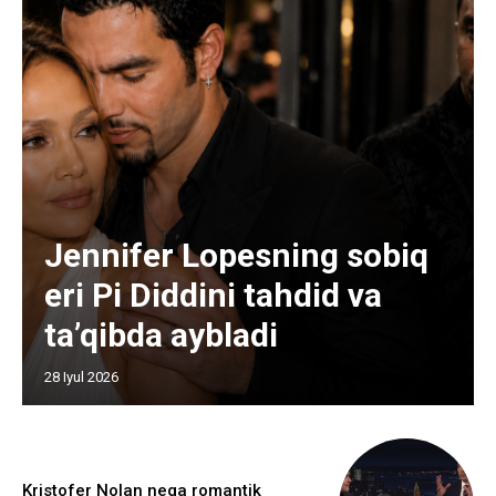
Jennifer Lopesning sobiq
eri Pi Diddini tahdid va
ta’qibda aybladi
28 Iyul 2026
Kristofer Nolan nega romantik