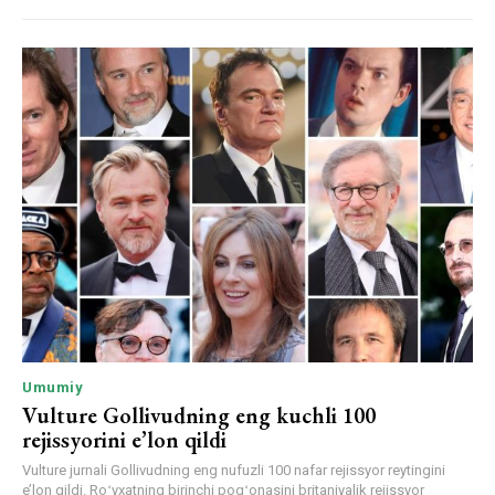
Umumiy
Vulture Gollivudning eng kuchli 100
rejissyorini e’lon qildi
Vulture jurnali Gollivudning eng nufuzli 100 nafar rejissyor reytingini
e’lon qildi. Roʻyxatning birinchi pogʻonasini britaniyalik rejissyor