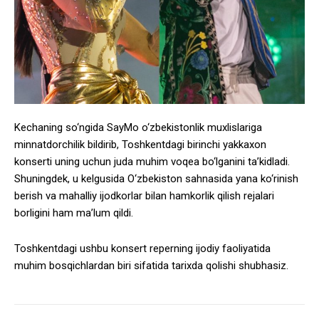
Kechaning so‘ngida SayMo o‘zbekistonlik muxlislariga
minnatdorchilik bildirib, Toshkentdagi birinchi yakkaxon
konserti uning uchun juda muhim voqea bo‘lganini ta’kidladi.
Shuningdek, u kelgusida O‘zbekiston sahnasida yana ko‘rinish
berish va mahalliy ijodkorlar bilan hamkorlik qilish rejalari
borligini ham ma’lum qildi.
Toshkentdagi ushbu konsert reperning ijodiy faoliyatida
muhim bosqichlardan biri sifatida tarixda qolishi shubhasiz.