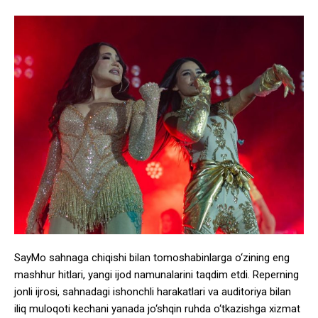
SayMo sahnaga chiqishi bilan tomoshabinlarga o‘zining eng
mashhur hitlari, yangi ijod namunalarini taqdim etdi. Reperning
jonli ijrosi, sahnadagi ishonchli harakatlari va auditoriya bilan
iliq muloqoti kechani yanada jo‘shqin ruhda o‘tkazishga xizmat