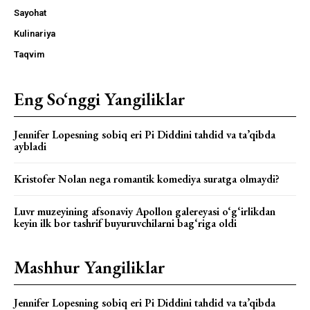
Sayohat
Kulinariya
Taqvim
Eng So‘nggi Yangiliklar
Jennifer Lopesning sobiq eri Pi Diddini tahdid va ta’qibda
aybladi
Kristofer Nolan nega romantik komediya suratga olmaydi?
Luvr muzeyining afsonaviy Apollon galereyasi o‘g‘irlikdan
keyin ilk bor tashrif buyuruvchilarni bag‘riga oldi
Mashhur Yangiliklar
Jennifer Lopesning sobiq eri Pi Diddini tahdid va ta’qibda