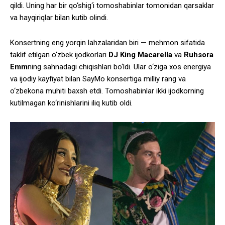
qildi. Uning har bir qo‘shig‘i tomoshabinlar tomonidan qarsaklar
va hayqiriqlar bilan kutib olindi.
Konsertning eng yorqin lahzalaridan biri — mehmon sifatida
taklif etilgan o‘zbek ijodkorlari
DJ King Macarella
va
Ruhsora
Emm
ning sahnadagi chiqishlari bo‘ldi. Ular o‘ziga xos energiya
va ijodiy kayfiyat bilan SayMo konsertiga milliy rang va
o‘zbekona muhiti baxsh etdi. Tomoshabinlar ikki ijodkorning
kutilmagan ko‘rinishlarini iliq kutib oldi.