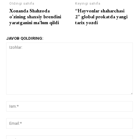
Oldingi sahifa
Keyingi sahifa
Xonanda Shahzoda
“Hayvonlar shaharchasi
oʻzining shaxsiy brendini
2” global prokatda yangi
yaratganini ma’lum qildi
tarix yozdi
JAVOB QOLDIRING:
Izohlar:
Ism
Ema
Web