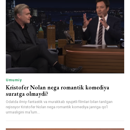
Umumiy
Kristofer Nolan nega romantik komediya
suratga olmaydi?
Odatda ilmiy-fantastik va murakkab syujetli filmlari bilan tanilgan
rejissyor Kristofer Nolan nega romantik komediya janriga qo‘l
urmasligini ma’lum...