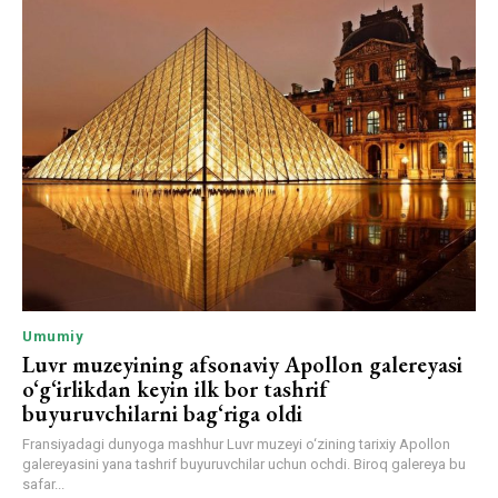
Umumiy
Luvr muzeyining afsonaviy Apollon galereyasi
o‘g‘irlikdan keyin ilk bor tashrif
buyuruvchilarni bag‘riga oldi
Fransiyadagi dunyoga mashhur Luvr muzeyi o‘zining tarixiy Apollon
galereyasini yana tashrif buyuruvchilar uchun ochdi. Biroq galereya bu
safar...