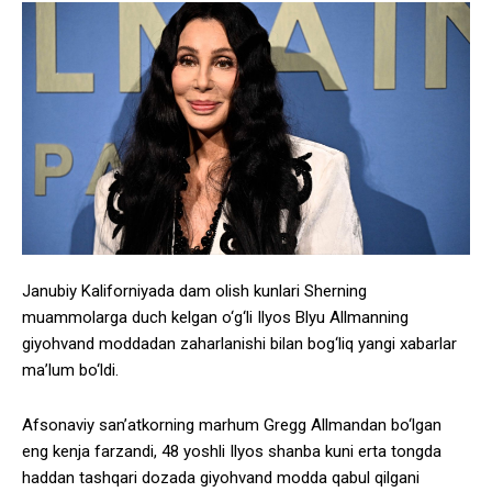
Janubiy Kaliforniyada dam olish kunlari Sherning
muammolarga duch kelgan o‘g‘li Ilyos Blyu Allmanning
giyohvand moddadan zaharlanishi bilan bog‘liq yangi xabarlar
ma’lum bo‘ldi.
Afsonaviy san’atkorning marhum Gregg Allmandan bo‘lgan
eng kenja farzandi, 48 yoshli Ilyos shanba kuni erta tongda
haddan tashqari dozada giyohvand modda qabul qilgani