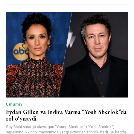
Umumiy
Eydan Gillen va Indira Varma “Yosh Sherlok”da
rol o‘ynaydi
Gay Richi suratga olayotgan “Young Sherlock” (“Yosh Sherlok”)
serialining ikkinchi mavsumida yangi aktyorlar ishtirok etadi. Bu haqda