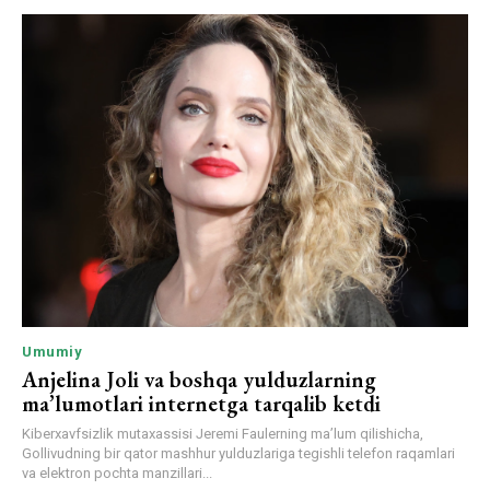
Umumiy
Anjelina Joli va boshqa yulduzlarning
ma’lumotlari internetga tarqalib ketdi
Kiberxavfsizlik mutaxassisi Jeremi Faulerning ma’lum qilishicha,
Gollivudning bir qator mashhur yulduzlariga tegishli telefon raqamlari
va elektron pochta manzillari...