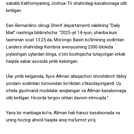
sababli Kaliforniyaning Joshua-Tri shahridagi kasalxonaga olib
ketilgan.
San-Bernardino okrugi Sherif departamenti vakilining “Daily
Mail” nashriga bildirishicha: “2025-yil 14-iyun, shanba kuni
taxminan soat 13:25 da, Morongo Basin bo‘limining xodimlari
Landers shahridagi Kembria avenyusining 2300-blokida
joylashgan uylardan biriga, o‘zini boshqacha tutayotgan erkak
haqida xabar asosida yetib kelishgan.
Ular yetib kelganida, Ilyos Allman allaqachon shoshilinch tibbiy
yordam xodimlari tomonidan ko‘rikdan o‘tkazilayotgandi. Uy
ichida giyohvand moddalar aniqlangan va Allman kasalxonaga
olib ketilgan. Hozirda tergov ishlari davom etmoqda.”
Yana bir manbaga ko‘ra, Allman hali-hanuz kasalxonada va
uning hozirgi ahvoli haqida aniq ma’lumot yo‘q.