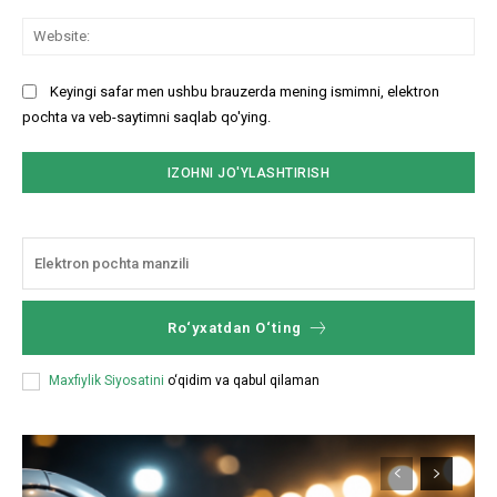
Web
Keyingi safar men ushbu brauzerda mening ismimni, elektron
pochta va veb-saytimni saqlab qo'ying.
Ro‘yxatdan O‘ting
Maxfiylik Siyosatini
o‘qidim va qabul qilaman