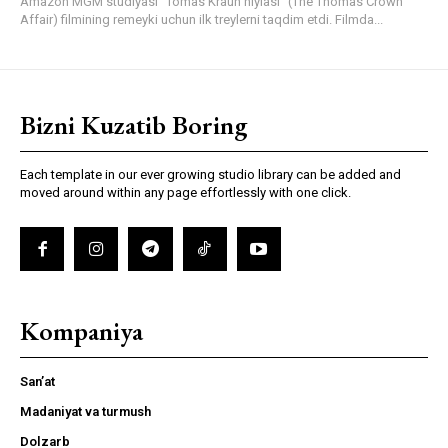
Amazon MGM studiyasi “Tomas Kraun hiylasi” (The Thomas Crown
Affair) filmining remeyki uchun ilk treylerni taqdim etdi. Filmda...
Bizni Kuzatib Boring
Each template in our ever growing studio library can be added and
moved around within any page effortlessly with one click.
Kompaniya
San’at
Madaniyat va turmush
Dolzarb