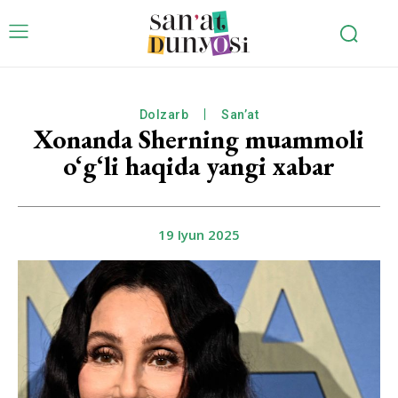
Dolzarb
San’at
Xonanda Sherning muammoli
o‘g‘li haqida yangi xabar
19 Iyun 2025