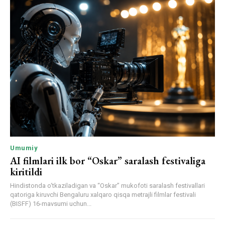
Umumiy
AI filmlari ilk bor “Oskar” saralash festivaliga
kiritildi
Hindistonda o‘tkaziladigan va “Oskar” mukofoti saralash festivallari
qatoriga kiruvchi Bengaluru xalqaro qisqa metrajli filmlar festivali
(BISFF) 16-mavsumi uchun...