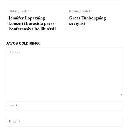
Oldingi sahifa
Keyingi sahifa
Jennifer Lopezning
Greta Tunbergning
konserti borasida press-
sevgilisi
konferensiya bo‘lib o‘tdi
JAVOB QOLDIRING:
Izohlar:
Ism
Ema