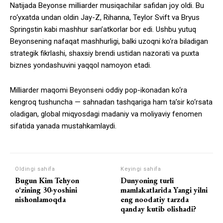
Natijada Beyonse milliarder musiqachilar safidan joy oldi. Bu
ro‘yxatda undan oldin Jay-Z, Rihanna, Teylor Svift va Bryus
Springstin kabi mashhur san’atkorlar bor edi. Ushbu yutuq
Beyonsening nafaqat mashhurligi, balki uzoqni ko‘ra biladigan
strategik fikrlashi, shaxsiy brendi ustidan nazorati va puxta
biznes yondashuvini yaqqol namoyon etadi.
Milliarder maqomi Beyonseni oddiy pop-ikonadan ko‘ra
kengroq tushuncha — sahnadan tashqariga ham ta’sir ko‘rsata
oladigan, global miqyosdagi madaniy va moliyaviy fenomen
sifatida yanada mustahkamlaydi.
Oldingi sahifa
Keyingi sahifa
Bugun Kim Tehyon
Dunyoning turli
o‘zining 30-yoshini
mamlakatlarida Yangi yilni
nishonlamoqda
eng noodatiy tarzda
qanday kutib olishadi?