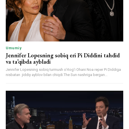
Umumiy
Jennifer Lopesning sobiq eri Pi Diddini tahdid
va ta’qibda aybladi
Jennifer Lopesning sobiq turmush o‘rtog‘i Ohani Noa reper Pi Diddiga
nisbatan jiddiy ayblov bilan chiqdi.The Sun nashriga bergan...