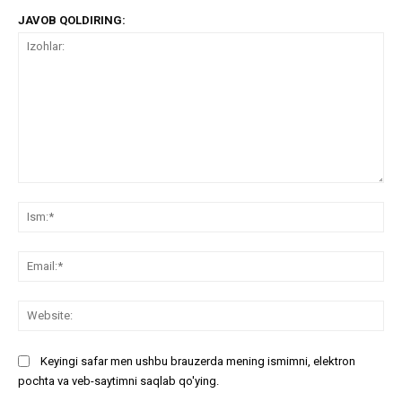
JAVOB QOLDIRING:
Izohlar:
Ism
Ema
Web
Keyingi safar men ushbu brauzerda mening ismimni, elektron
pochta va veb-saytimni saqlab qo'ying.