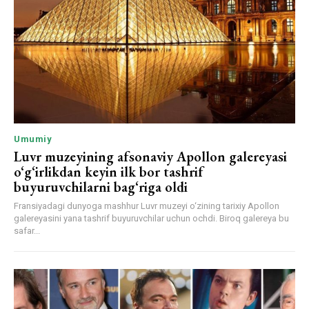
Umumiy
Luvr muzeyining afsonaviy Apollon galereyasi
o‘g‘irlikdan keyin ilk bor tashrif
buyuruvchilarni bag‘riga oldi
Fransiyadagi dunyoga mashhur Luvr muzeyi o‘zining tarixiy Apollon
galereyasini yana tashrif buyuruvchilar uchun ochdi. Biroq galereya bu
safar...