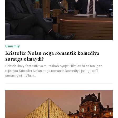
Umumiy
Kristofer Nolan nega romantik komediya
suratga olmaydi?
Odatda ilmiy-fantastik va murakkab syujetli filmlari bilan tanilgan
rejissyor Kristofer Nolan nega romantik komediya janriga qo‘l
urmasligini ma’lum...