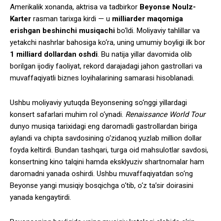
Amerikalik xonanda, aktrisa va tadbirkor
Beyonse Noulz-
Karter
rasman tarixga kirdi — u
milliarder maqomiga
erishgan beshinchi musiqachi
bo‘ldi. Moliyaviy tahlillar va
yetakchi nashrlar bahosiga ko‘ra, uning umumiy boyligi ilk bor
1 milliard dollardan oshdi
. Bu natija yillar davomida olib
borilgan ijodiy faoliyat, rekord darajadagi jahon gastrollari va
muvaffaqiyatli biznes loyihalarining samarasi hisoblanadi.
Ushbu moliyaviy yutuqda Beyonsening so‘nggi yillardagi
konsert safarlari muhim rol o‘ynadi.
Renaissance World Tour
dunyo musiqa tarixidagi eng daromadli gastrollardan biriga
aylandi va chipta savdosining o‘zidanoq yuzlab million dollar
foyda keltirdi. Bundan tashqari, turga oid mahsulotlar savdosi,
konsertning kino talqini hamda eksklyuziv shartnomalar ham
daromadni yanada oshirdi. Ushbu muvaffaqiyatdan so‘ng
Beyonse yangi musiqiy bosqichga o‘tib, o‘z ta’sir doirasini
yanada kengaytirdi.