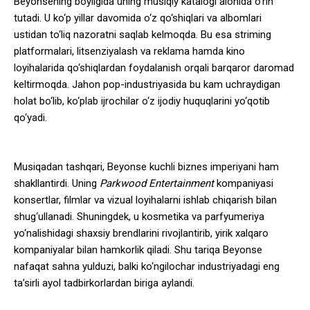
Beyonsening boyligida uning musiqiy katalogi alohida o‘rin
tutadi. U ko‘p yillar davomida o‘z qo‘shiqlari va albomlari
ustidan to‘liq nazoratni saqlab kelmoqda. Bu esa striming
platformalari, litsenziyalash va reklama hamda kino
loyihalarida qo‘shiqlardan foydalanish orqali barqaror daromad
keltirmoqda. Jahon pop-industriyasida bu kam uchraydigan
holat bo‘lib, ko‘plab ijrochilar o‘z ijodiy huquqlarini yo‘qotib
qo‘yadi.
Musiqadan tashqari, Beyonse kuchli biznes imperiyani ham
shakllantirdi. Uning
Parkwood Entertainment
kompaniyasi
konsertlar, filmlar va vizual loyihalarni ishlab chiqarish bilan
shug‘ullanadi. Shuningdek, u kosmetika va parfyumeriya
yo‘nalishidagi shaxsiy brendlarini rivojlantirib, yirik xalqaro
kompaniyalar bilan hamkorlik qiladi. Shu tariqa Beyonse
nafaqat sahna yulduzi, balki ko‘ngilochar industriya­dagi eng
ta’sirli ayol tadbirkorlardan biriga aylandi.