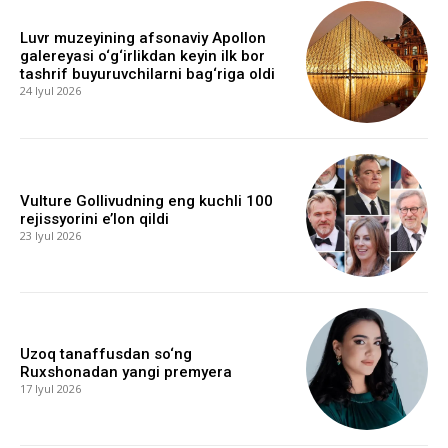
Luvr muzeyining afsonaviy Apollon
galereyasi o‘g‘irlikdan keyin ilk bor
tashrif buyuruvchilarni bag‘riga oldi
24 Iyul 2026
Vulture Gollivudning eng kuchli 100
rejissyorini e’lon qildi
23 Iyul 2026
Uzoq tanaffusdan so‘ng
Ruxshonadan yangi premyera
17 Iyul 2026