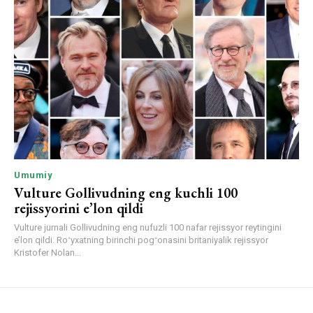
Umumiy
Vulture Gollivudning eng kuchli 100
rejissyorini e’lon qildi
Vulture jurnali Gollivudning eng nufuzli 100 nafar rejissyor reytingini
e’lon qildi. Roʻyxatning birinchi pogʻonasini britaniyalik rejissyor
Kristofer Nolan...