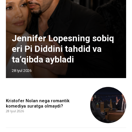
Jennifer Lopesning sobiq
eri Pi Diddini tahdid va
ta’qibda aybladi
28 Iyul 2026
Kristofer Nolan nega romantik
komediya suratga olmaydi?
28 Iyul 2026