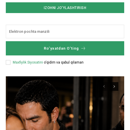
Ro‘yxatdan O‘ting
Maxfiylik Siyosatini
o‘qidim va qabul qilaman