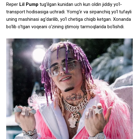
Reper
Lil Pump
tug‘ilgan kunidan uch kun oldin jiddiy yo‘l-
transport hodisasiga uchradi. Yomg‘ir va sirpanchiq yo‘l tufayli
uning mashinasi ag‘darilib, yo‘l chetiga chiqib ketgan. Xonanda
bo‘lib o‘tgan voqeani o‘zining ijtimoiy tarmoqlarida bo‘lishdi.