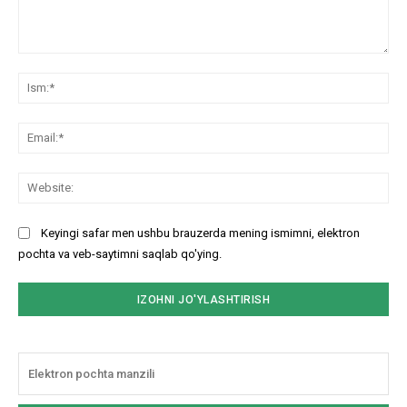
Izohlar:
Ism
Ema
Web
Keyingi safar men ushbu brauzerda mening ismimni, elektron
pochta va veb-saytimni saqlab qo'ying.