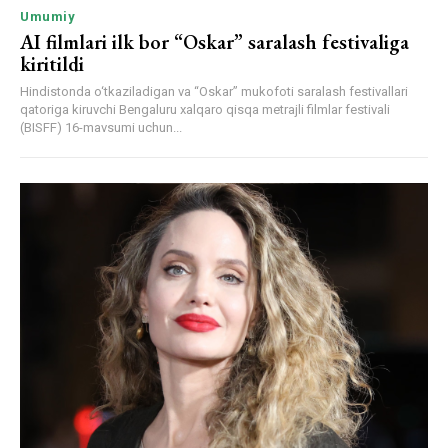
Umumiy
AI filmlari ilk bor “Oskar” saralash festivaliga
kiritildi
Hindistonda o‘tkaziladigan va “Oskar” mukofoti saralash festivallari
qatoriga kiruvchi Bengaluru xalqaro qisqa metrajli filmlar festivali
(BISFF) 16-mavsumi uchun...