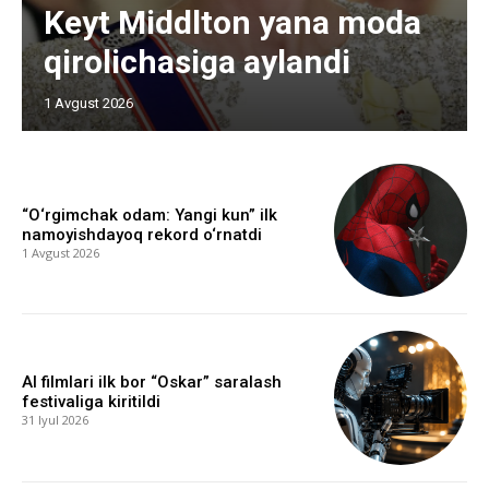
Keyt Middlton yana moda
qirolichasiga aylandi
1 Avgust 2026
“O‘rgimchak odam: Yangi kun” ilk
namoyishdayoq rekord o‘rnatdi
1 Avgust 2026
AI filmlari ilk bor “Oskar” saralash
festivaliga kiritildi
31 Iyul 2026