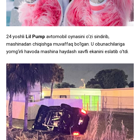
24 yoshli
Lil Pump
avtomobil oynasini o‘zi sindirib,
mashinadan chiqishga muvaffaq bo‘lgan. U obunachilariga
yomg‘irli havoda mashina haydash xavfli ekanini eslatib o‘tdi.