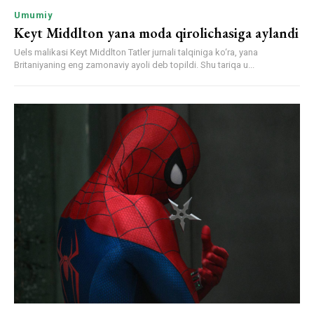
Umumiy
Keyt Middlton yana moda qirolichasiga aylandi
Uels malikasi Keyt Middlton Tatler jurnali talqiniga ko‘ra, yana
Britaniyaning eng zamonaviy ayoli deb topildi. Shu tariqa u...