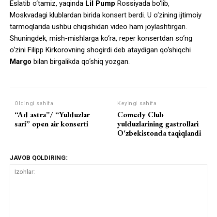
Eslatib o‘tamiz, yaqinda
Lil Pump
Rossiyada bo‘lib,
Moskvadagi klublardan birida konsert berdi. U o‘zining ijtimoiy
tarmoqlarida ushbu chiqishidan video ham joylashtirgan.
Shuningdek, mish-mishlarga ko‘ra, reper konsertdan so‘ng
o‘zini Filipp Kirkorovning shogirdi deb ataydigan qo‘shiqchi
Margo
bilan birgalikda qo‘shiq yozgan.
Oldingi sahifa
Keyingi sahifa
“Ad astra”/ “Yulduzlar
Comedy Club
sari” open air konserti
yulduzlarining gastrollari
O‘zbekistonda taqiqlandi
JAVOB QOLDIRING: