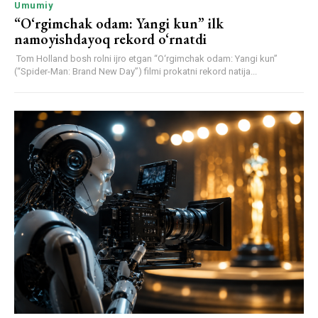
Umumiy
“O‘rgimchak odam: Yangi kun” ilk
namoyishdayoq rekord o‘rnatdi
Tom Holland bosh rolni ijro etgan “O‘rgimchak odam: Yangi kun”
(“Spider-Man: Brand New Day”) filmi prokatni rekord natija...