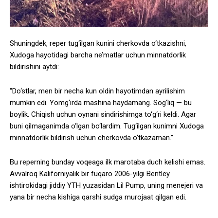
Shuningdek, reper tug‘ilgan kunini cherkovda o‘tkazishni,
Xudoga hayotidagi barcha ne’matlar uchun minnatdorlik
bildirishini aytdi:
“Do‘stlar, men bir necha kun oldin hayotimdan ayrilishim
mumkin edi. Yomg‘irda mashina haydamang. Sog‘liq — bu
boylik. Chiqish uchun oynani sindirishimga to‘g‘ri keldi. Agar
buni qilmaganimda o‘lgan bo‘lardim. Tug‘ilgan kunimni Xudoga
minnatdorlik bildirish uchun cherkovda o‘tkazaman.”
Bu reperning bunday voqeaga ilk marotaba duch kelishi emas.
Avvalroq Kaliforniyalik bir fuqaro 2006-yilgi Bentley
ishtirokidagi jiddiy YTH yuzasidan Lil Pump, uning menejeri va
yana bir necha kishiga qarshi sudga murojaat qilgan edi.