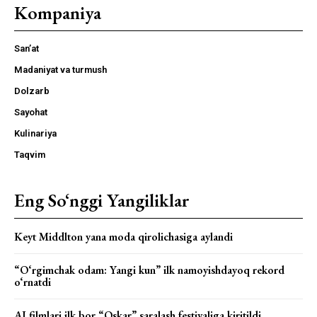
Kompaniya
San’at
Madaniyat va turmush
Dolzarb
Sayohat
Kulinariya
Taqvim
Eng So‘nggi Yangiliklar
Keyt Middlton yana moda qirolichasiga aylandi
“O‘rgimchak odam: Yangi kun” ilk namoyishdayoq rekord
o‘rnatdi
AI filmlari ilk bor “Oskar” saralash festivaliga kiritildi