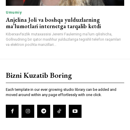
Umumiy
Anjelina Joli va boshqa yulduzlarning
ma’lumotlari internetga tarqalib ketdi
Kiberxavfsizlik mutaxassisi Jeremi Faulerning ma’lum qilishicha,
Gollivudning bir qator mashhur yulduzlariga tegishli telefon raqamlari
va elektron pochta manzillari...
Bizni Kuzatib Boring
Each template in our ever growing studio library can be added and
moved around within any page effortlessly with one click.